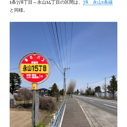
1条7/8丁目⇔永山14丁目の区間は、
78 永山1条線
と同様。