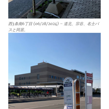
西3条南6丁目 (06/28/2024) – 道北、宗谷、名士バ
スと同居。