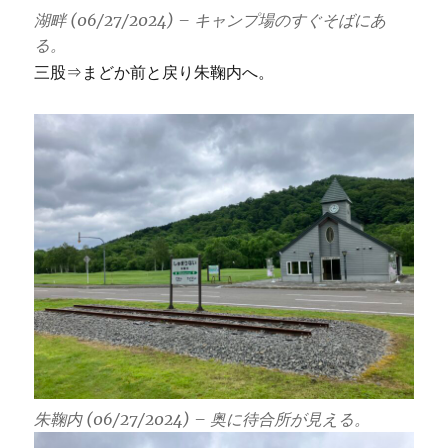
湖畔 (06/27/2024) – キャンプ場のすぐそばにあ
る。
三股⇒まどか前と戻り朱鞠内へ。
朱鞠内 (06/27/2024) – 奥に待合所が見える。