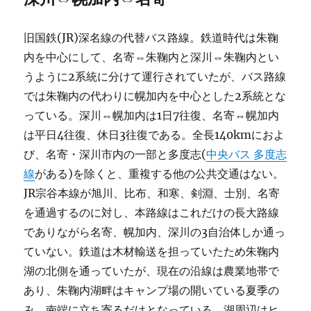
旧国鉄(JR)深名線の代替バス路線。鉄道時代は朱鞠
内を中心にして、名寄⇔朱鞠内と深川⇔朱鞠内とい
うように2系統に分けて運行されていたが、バス路線
では朱鞠内の代わりに幌加内を中心とした2系統とな
っている。深川⇔幌加内は1日7往復、名寄⇔幌加内
は平日4往復、休日3往復である。全長140kmにおよ
び、名寄・深川市内の一部と多度志(
中央バス 多度志
線
がある)を除くと、重複する他の公共交通はない。
JR宗谷本線が旭川、比布、和寒、剣淵、士別、名寄
を通過するのに対し、本路線はこれだけの長大路線
でありながら名寄、幌加内、深川の3自治体しか通っ
ていない。鉄道は木材輸送を担っていたため朱鞠内
湖の北側を通っていたが、現在の沿線は農業地帯で
あり、朱鞠内湖畔はキャンプ場の開いている夏季の
み、南端に立ち寄るだけとなっている。湖周辺はヒ