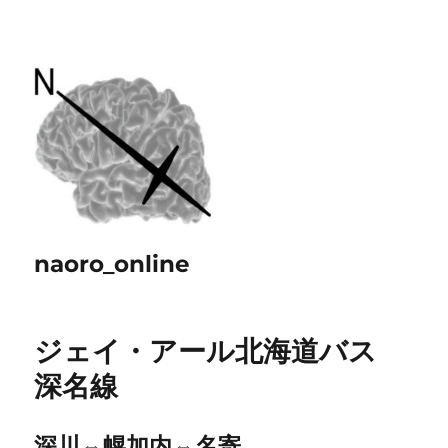
naoro_online
ジェイ・アール北海道バス
深名線
深川⇔幌加内⇔名寄