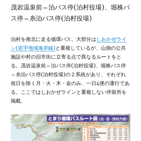
茂岩温泉前⇔泊バス停(泊村役場)、堀株バ
ス停⇔糸泊バス停(泊村役場)
泊村を南北に走る循環バス。大部分は
しおかぜライ
ン(岩宇地域海岸線)
と重複しているが、山側の公共
施設や村の旧市街に立寄る点で異なるルートをと
る。茂岩温泉前⇔泊バス停(泊村役場)、堀株バス停
⇔糸泊バス停(泊村役場)の２系統があり、それぞれ
祝日を除く月・火・木・金のみ、一日4便の運行であ
る。ここではしおかぜラインと重複しない停留所を
掲載。