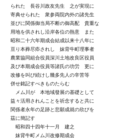
られた 長谷川政友先生 之が実現に
寄典せられた 衆参両院内外の諸先生
並びに関係御当局不断の御高配 貴重な
用地を供されし沿岸各位の熱意 また
昭和二十六年期成会結成以来十八年に
亘り本葬尽疩されし 妹背牛町理事者
農業協同組合役員深川土地改良区役員
及び本期成会役員等諸氏の功労 更に
改修を叫び続けし幾多先人の辛苦等
併せ銘記すべきものたらむ
メム川が 本地域發展の基礎として
益々活用されんことを祈念すると共に
関係者永年の足跡と悲願成就の欣びを
茲に簡記す
昭和四十四年十一月 建之
妹背牛町メム川改修期成会