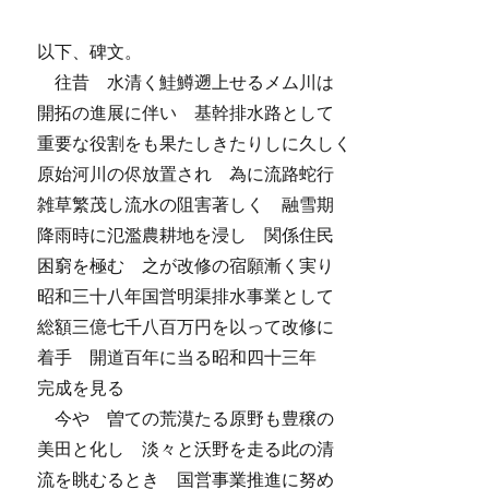
以下、碑文。
往昔 水清く鮭鱒遡上せるメム川は
開拓の進展に伴い 基幹排水路として
重要な役割をも果たしきたりしに久しく
原始河川の侭放置され 為に流路蛇行
雑草繁茂し流水の阻害著しく 融雪期
降雨時に氾濫農耕地を浸し 関係住民
困窮を極む 之が改修の宿願漸く実り
昭和三十八年国営明渠排水事業として
総額三億七千八百万円を以って改修に
着手 開道百年に当る昭和四十三年
完成を見る
今や 曽ての荒漠たる原野も豊穣の
美田と化し 淡々と沃野を走る此の清
流を眺むるとき 国営事業推進に努め