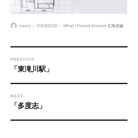
Author
Posted
Categories
naoro
01/03/2025
What I Found Around 北海道編
on
Post
PREVIOUS
navigation
「東滝川駅」
Previous
post:
NEXT
「多度志」
Next
post: