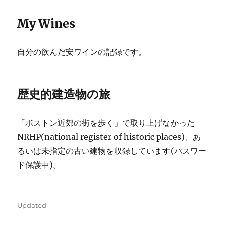
My Wines
自分の飲んだ安ワインの記録です。
歴史的建造物の旅
「ボストン近郊の街を歩く」で取り上げなかった
NRHP(national register of historic places)、あ
るいは未指定の古い建物を収録しています(パスワー
ド保護中)。
Categories
Updated