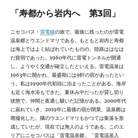
「寿都から岩内へ 第3回」
ニセコバス・
雷電線
の旅で、最後に残ったのが雷電
温泉郷とウエンドマリである。もともと岩内と寿都
は海上ではよく結ばれていたものの、陸路ははなは
だ貧弱であった。1960年代に雷電トンネルが開通
し、ようやく交通が確立したといえる。雷電温泉は
1963年に開かれ、最盛期には9軒の宿があったとい
う。私は1990年代初頭に泊まったことがある。海岸
も近く海水浴もできた。夏休み中だったが貸し切り
状態で、仲間と夜通し騒いだ記憶がある。2000年代
に寂れていき、2019年に最後の宿が閉業、温泉郷は
廃墟化した。隣のウエンドマリもかつては集落を形
成していたが、現在では無人のようである。このエ
リアにニセコバスは「雷電温泉郷」「雷電温泉入