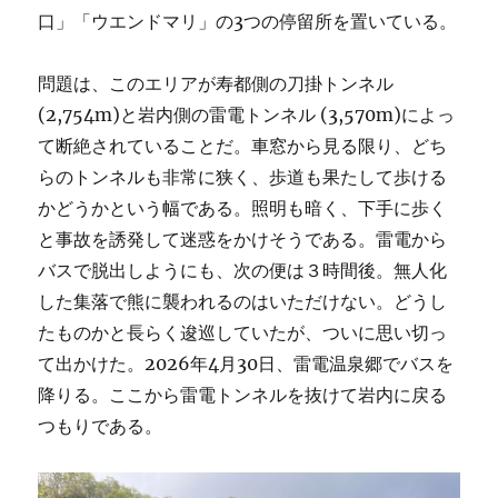
口」「ウエンドマリ」の3つの停留所を置いている。
問題は、このエリアが寿都側の刀掛トンネル
(2,754m)と岩内側の雷電トンネル (3,570m)によっ
て断絶されていることだ。車窓から見る限り、どち
らのトンネルも非常に狭く、歩道も果たして歩ける
かどうかという幅である。照明も暗く、下手に歩く
と事故を誘発して迷惑をかけそうである。雷電から
バスで脱出しようにも、次の便は３時間後。無人化
した集落で熊に襲われるのはいただけない。どうし
たものかと長らく逡巡していたが、ついに思い切っ
て出かけた。2026年4月30日、雷電温泉郷でバスを
降りる。ここから雷電トンネルを抜けて岩内に戻る
つもりである。