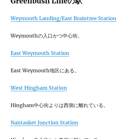
Greenbush Lineの駅
Weymouth Landing/East Braintree Station
Weymouthの入口かつ中心街。
East Weymouth Station
East Weymouth地区にある。
West Hingham Station
Hingham中心街よりは西側に離れている。
Nantasket Junction Station