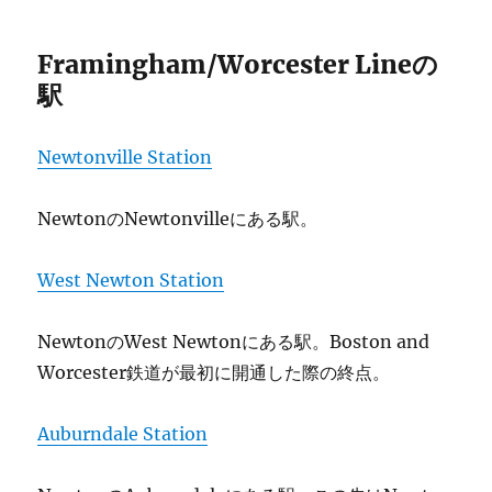
Framingham/Worcester Lineの
駅
Newtonville Station
NewtonのNewtonvilleにある駅。
West Newton Station
NewtonのWest Newtonにある駅。Boston and
Worcester鉄道が最初に開通した際の終点。
Auburndale Station