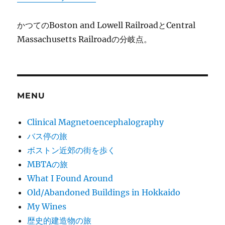
かつてのBoston and Lowell RailroadとCentral
Massachusetts Railroadの分岐点。
MENU
Clinical Magnetoencephalography
バス停の旅
ボストン近郊の街を歩く
MBTAの旅
What I Found Around
Old/Abandoned Buildings in Hokkaido
My Wines
歴史的建造物の旅