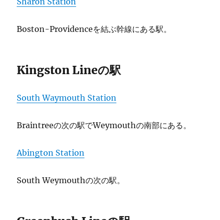
Sharon Station
Boston-Providenceを結ぶ幹線にある駅。
Kingston Lineの駅
South Waymouth Station
Braintreeの次の駅でWeymouthの南部にある。
Abington Station
South Weymouthの次の駅。