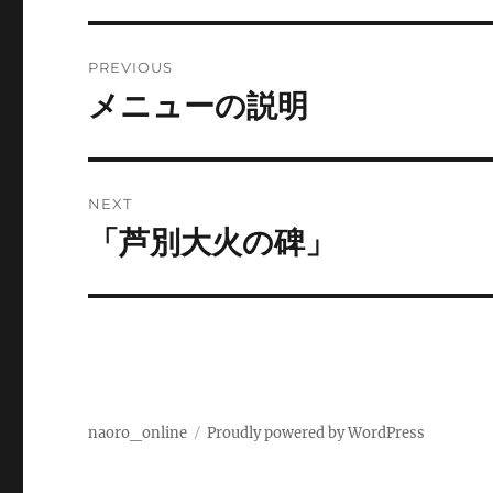
Post
PREVIOUS
navigation
メニューの説明
Previous
post:
NEXT
「芦別大火の碑」
Next
post:
naoro_online
Proudly powered by WordPress