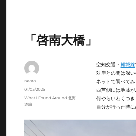
「啓南大橋」
空知交通・
頼城線
対岸との間は深い
Author
naoro
ネットで調べてみ
Posted
01/03/2025
西芦側には地蔵が
on
Categories
What I Found Around 北海
何やらいわくつき
道編
自分が行った時に