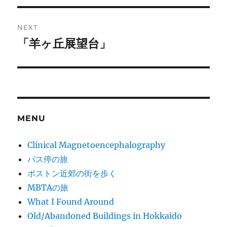
NEXT
「羊ヶ丘展望台」
Next
post:
MENU
Clinical Magnetoencephalography
バス停の旅
ボストン近郊の街を歩く
MBTAの旅
What I Found Around
Old/Abandoned Buildings in Hokkaido