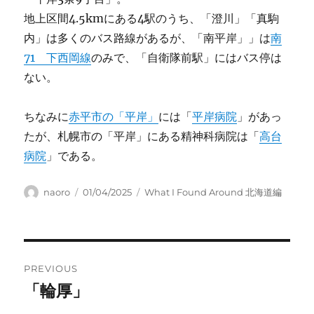
地上区間4.5kmにある4駅のうち、「澄川」「真駒
内」は多くのバス路線があるが、「南平岸」」は
南
71 下西岡線
のみで、「自衛隊前駅」にはバス停は
ない。
ちなみに
赤平市の「平岸」
には「
平岸病院
」があっ
たが、札幌市の「平岸」にある精神科病院は「
高台
病院
」である。
Author
Posted
Categories
naoro
01/04/2025
What I Found Around 北海道編
on
Post
PREVIOUS
navigation
「輪厚」
Previous
post: