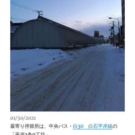
01/30/2021
最寄り停留所は、中央バス・
白30 白石平岸線
の
「平岸3条9丁目」。