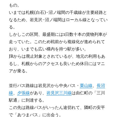
もの。
いまでは札幌(白石)-沼ノ端間の千歳線が主要経路と
なるため、岩見沢-沼ノ端間はローカル線となってい
る。
しかしこの区間、最盛期には1日数十本の貨物列車が
走っていた。このため戦前から複線化が進められて
おり、いまでも広い構内を持つ駅が多い。
JRからは廃止対象とされているが、地元の利用もあ
るし、札幌からのアクセスも良いため休日にはマニ
アが乗る。
並行バス路線は岩見沢から中央バス・
栗山線
、
長沼
線
、
夕張線
があり、
岩見沢三川線
は由仁町の「三川
駅通」に到達する。
この先は路線バスがいったん途切れて、隣町の安平
で「あつまバス」に出会う。