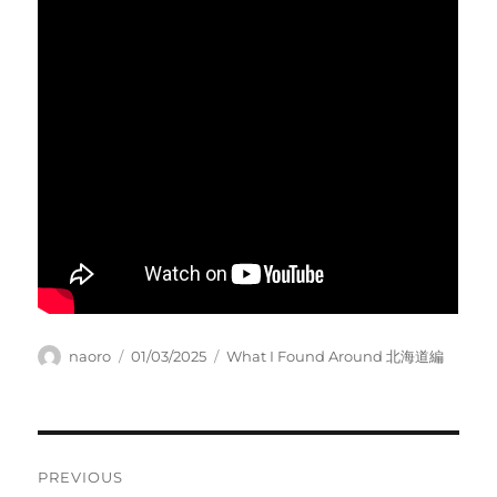
Author
Posted
Categories
naoro
01/03/2025
What I Found Around 北海道編
on
Post
PREVIOUS