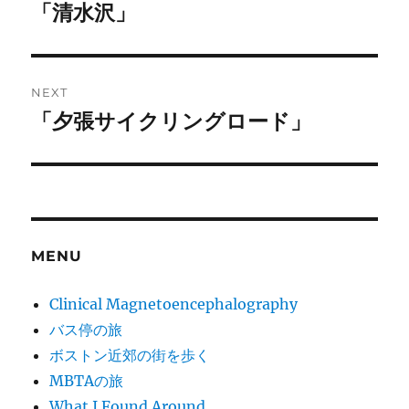
navigation
「清水沢」
Previous
post:
NEXT
「夕張サイクリングロード」
Next
post:
MENU
Clinical Magnetoencephalography
バス停の旅
ボストン近郊の街を歩く
MBTAの旅
What I Found Around