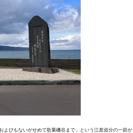
およびもないがせめて歌棄磯谷まで」という江差追分の一節が