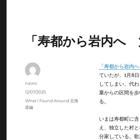
「寿都から岩内へ 
「寿都から岩内へ
ていたが、1月8
Author
naoro
してしまい、代わ
Posted
12/07/2025
棄からの区間を歩
on
Categories
What I Found Around 北海
る。
道編
いまは寿都町に含
え、独立した村と
分家している。歌