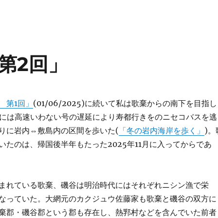
第2回」
 第1回」
(01/06/2025)に続いて私は歌棄からの南下を目指し
日には高速いわない号の遅延により寿都行きをのニセコバスを逃
りに岩内⇔敷島内の区間を歩いた(
「冬の岩内海岸を歩く」
)。
いたのは、帰国後半年もたった2025年11月に入ってからであ
まれている歌棄、磯谷は明治時代にはそれぞれニシン漁で栄
なっていた。大網元のカクジュウ佐藤家も歌棄と磯谷の双方に
棄郡・磯谷郡という郡も存在し、熱郛村などを含んでいた前者