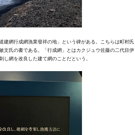
道建網行成網漁業發祥の地」という碑がある。こちらは町村氏
敏文氏の書である。「行成網」とはカクジュウ佐藤の二代目伊
刺し網を改良した建て網のことだという。