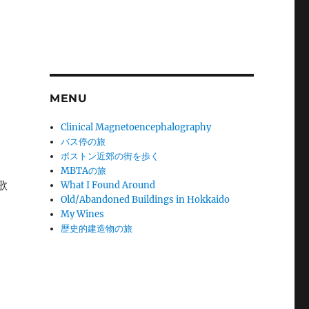
MENU
Clinical Magnetoencephalography
バス停の旅
ボストン近郊の街を歩く
MBTAの旅
歌
What I Found Around
Old/Abandoned Buildings in Hokkaido
My Wines
歴史的建造物の旅