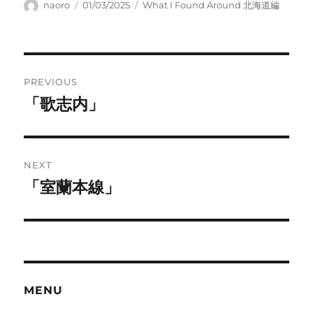
Author
Posted
Categories
naoro
01/03/2025
What I Found Around 北海道編
on
Post
PREVIOUS
navigation
「歌志内」
Previous
post:
NEXT
「室蘭本線」
Next
post:
MENU