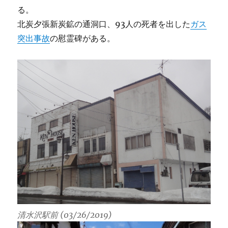
る。
北炭夕張新炭鉱の通洞口、93人の死者を出した
ガス
突出事故
の慰霊碑がある。
清水沢駅前 (03/26/2019)