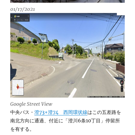
01/17/2021
Google Street View
中央バス・
澄73+澄74 西岡環状線
はこの五差路を
南北方向に通過、付近に「澄川6条10丁目」停留所
を有する。