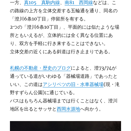
一方、
真105 真駒内線
、
南81 西岡線
などは、こ
の路線の上方を立体交差する五輪通を通り、同名の
「澄川6条10丁目」停留所を有する。
2つの「澄川6条10丁目」、平面的には似たような場
所ともいえるが、立体的には全く異なる位置にあ
り、双方を手軽に行き来することはできない。
立体交差の近くにある斜道は行き止まりである。
札幌の不動産・歴史のブログ
によると、澄73/74が
通っている道がいわゆる「器械場道路」であったと
いい、この道は
アシリベツの旧・水車器械場
(現・滝
野すずらん公園)に通じている。
バスはもちろん器械場までは行くことはなく、澄川
地区を出るとサッサと
西岡水源地
へ向かう。