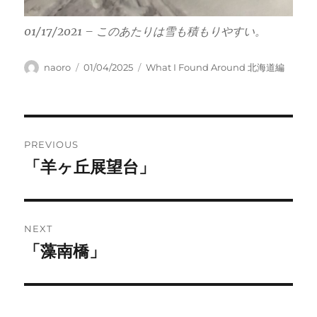
01/17/2021 – このあたりは雪も積もりやすい。
Author
Posted
Categories
naoro
01/04/2025
What I Found Around 北海道編
on
Post
PREVIOUS
navigation
「羊ヶ丘展望台」
Previous
post:
NEXT
「藻南橋」
Next
post: