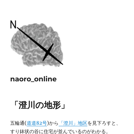
naoro_online
「澄川の地形」
五輪通(
道道82号
)から
「澄川」地区
を見下ろすと、
すり鉢状の谷に住宅が並んでいるのがわかる。