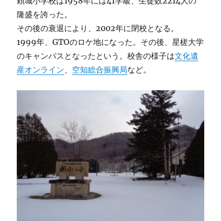
頼城小学校は1958年には41学級、生徒数2214人の
隆盛を誇った。
その後の衰退により、2002年に閉校となる。
1999年、GTOのロケ地になった。その後、星槎大学
のキャンパスとなったという。校舎の様子は
文化遺
産オンライン
、
空知総合振興局
など。