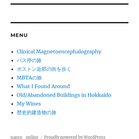
MENU
Clinical Magnetoencephalography
バス停の旅
ボストン近郊の街を歩く
MBTAの旅
What I Found Around
Old/Abandoned Buildings in Hokkaido
My Wines
歴史的建造物の旅
naoro_online
Proudly powered by WordPress