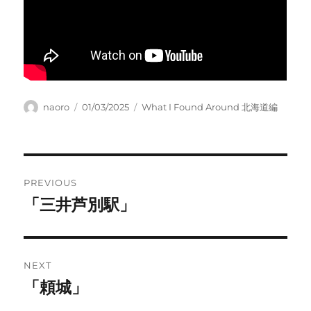
Author
Posted
Categories
naoro
01/03/2025
What I Found Around 北海道編
on
Post
PREVIOUS
navigation
「三井芦別駅」
Previous
post:
NEXT
「頼城」
Next
post: