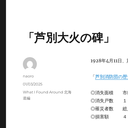
「芦別大火の碑」
1928年4月1
Author
naoro
「
芦別消防団の歴
Posted
01/03/2025
on
Categories
What I Found Around 北海
◎消失面積 市
道編
◎消失戸数 １
◎罹災者数 総
◎損害額 ４