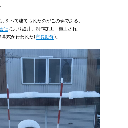
。
歳月をへて建てられたのがこの碑である。
会社
により設計、制作加工、施工され、
に除幕式が行われた(
市長動静
)。