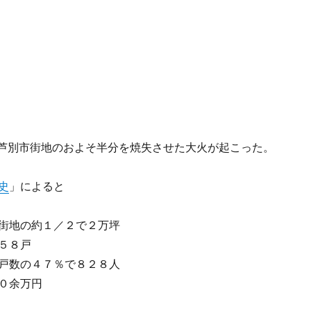
1日、芦別市街地のおよそ半分を焼失させた大火が起こった。
史
」によると
街地の約１／２で２万坪
５８戸
戸数の４７％で８２８人
０余万円