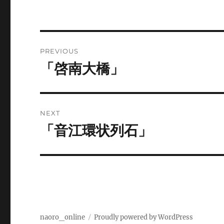
Post
PREVIOUS
navigation
「啓南大橋」
Previous
post:
NEXT
「音江環状列石」
Next
post:
naoro_online
Proudly powered by WordPress