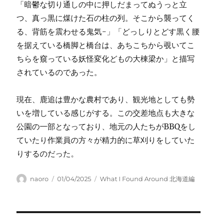
「暗鬱な切り通しの中に押しだまってぬうっと立
つ、真っ黒に煤けた石の柱の列。そこから襲ってく
る、背筋を震わせる鬼気-」「どっしりとどす黒く腰
を据えている橋脚と橋台は、あちこちから覗いてこ
ちらを窺っている妖怪変化どもの大棟梁か」と描写
されているのであった。
現在、鹿追は豊かな農村であり、観光地としても勢
いを増している感じがする。この交差地点も大きな
公園の一部となっており、地元の人たちがBBQをし
ていたり作業員の方々が精力的に草刈りをしていた
りするのだった。
Author
Posted
Categories
naoro
01/04/2025
What I Found Around 北海道編
on