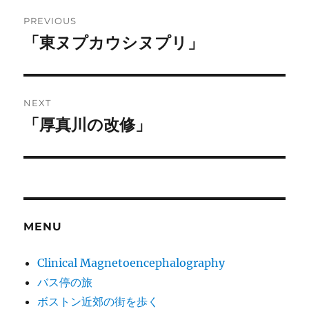
Post
PREVIOUS
navigation
「東ヌプカウシヌプリ」
Previous
post:
NEXT
「厚真川の改修」
Next
post:
MENU
Clinical Magnetoencephalography
バス停の旅
ボストン近郊の街を歩く