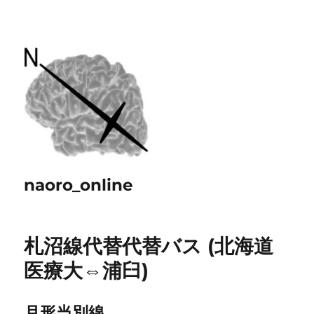
naoro_online
札沼線代替代替バス (北海道
医療大⇔浦臼)
月形当別線