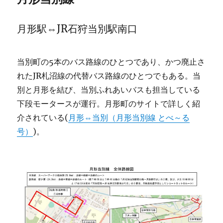
月形駅⇔JR石狩当別駅南口
当別町の5本のバス路線のひとつであり、かつ廃止さ
れたJR札沼線の代替バス路線のひとつでもある。当
別と月形を結び、当別ふれあいバスも担当している
下段モータースが運行。月形町のサイトで詳しく紹
介されている(
月形⇔当別（月形当別線 とべ～る
号）
)。