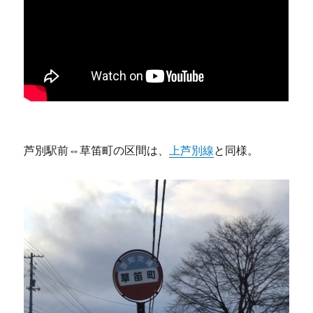
芦別駅前⇔草笛町の区間は、
上芦別線
と同様。