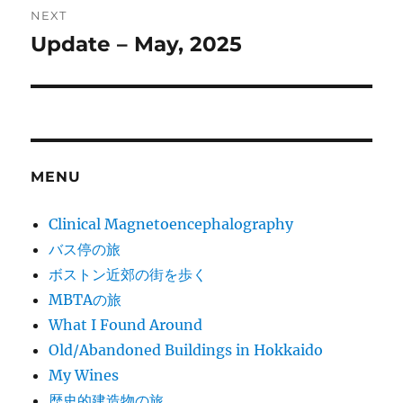
NEXT
Update – May, 2025
Next
post:
MENU
Clinical Magnetoencephalography
バス停の旅
ボストン近郊の街を歩く
MBTAの旅
What I Found Around
Old/Abandoned Buildings in Hokkaido
My Wines
歴史的建造物の旅