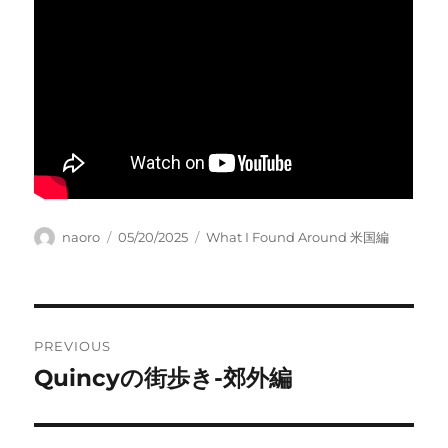
Author
Posted
Categories
naoro
05/20/2025
What I Found Around 米国編
on
Post
PREVIOUS
navigation
Quincyの街歩き-郊外編
Previous
post: