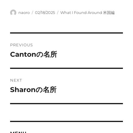
Author
Posted
Categories
naoro
02/18/2025
What I Found Around 米国編
on
Post
PREVIOUS
navigation
Cantonの名所
Previous
post:
NEXT
Sharonの名所
Next
post: