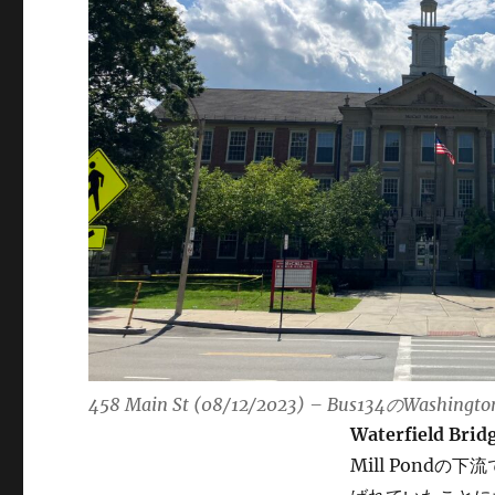
458 Main St (08/12/2023) – Bus134のWashi
Waterfield Brid
Mill Pondの下