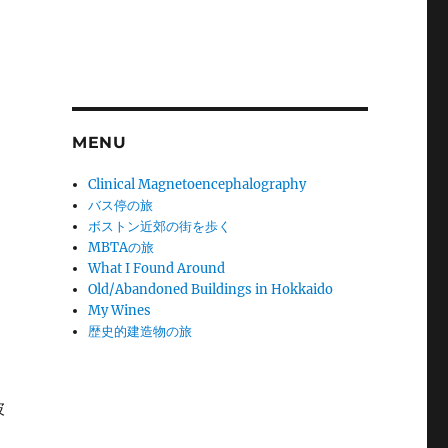
MENU
Clinical Magnetoencephalography
バス停の旅
ボストン近郊の街を歩く
MBTAの旅
What I Found Around
Old/Abandoned Buildings in Hokkaido
My Wines
歴史的建造物の旅
彼