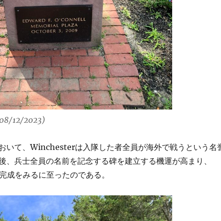
(08/12/2023)
いて、Winchesterは入隊した者全員が海外で戦うという名
後、兵士全員の名前を記念する碑を建立する機運が高まり、
日に完成をみるに至ったのである。