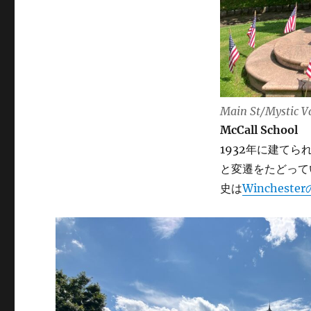
Main St/Mystic V
McCall School
1932年に建てられた
と変遷をたどっている
史は
Winchest