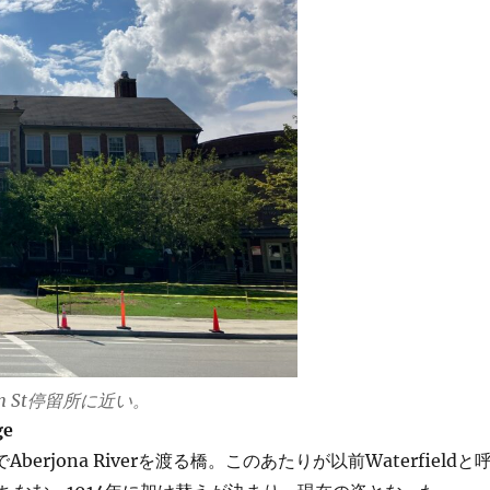
ngton St停留所に近い。
ge
流でAberjona Riverを渡る橋。このあたりが以前Waterfieldと