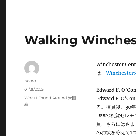
Walking Winche
Wincheste
は、
Winchest
Author
naoro
Posted
01/21/2025
Edward F. O’Con
on
Categories
What I Found Around 米国
Edward F. 
編
る。復員後、30年以上
Dayの祝賀セレモニー
員、さらにはさま
の功績を称えてTo