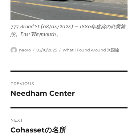
777 Broad St (08/04/2024) – 1880年建築の商業施
設。East Weymouth。
Author
Posted
Categories
naoro
02/18/2025
What I Found Around 米国編
on
Post
PREVIOUS
navigation
Needham Center
Previous
post:
NEXT
Cohassetの名所
Next