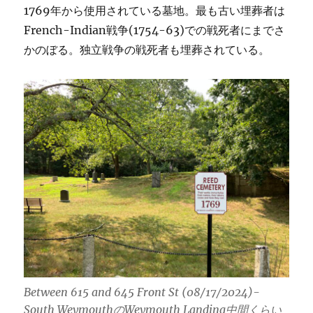
1769年から使用されている墓地。最も古い埋葬者は
French-Indian戦争(1754-63)での戦死者にまでさ
かのぼる。独立戦争の戦死者も埋葬されている。
Between 615 and 645 Front St (08/17/2024)-
South WeymouthのWeymouth Landing中間くらい