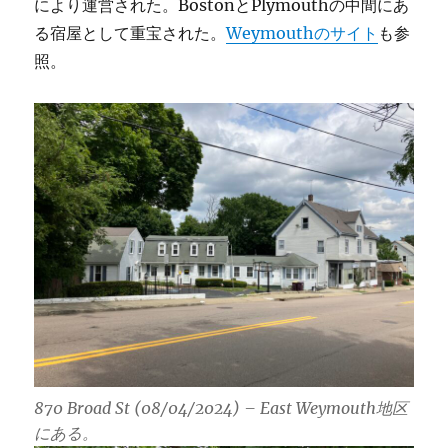
により運営された。BostonとPlymouthの中間にあ
る宿屋として重宝された。
Weymouthのサイト
も参
照。
870 Broad St (08/04/2024) – East Weymouth地区
にある。