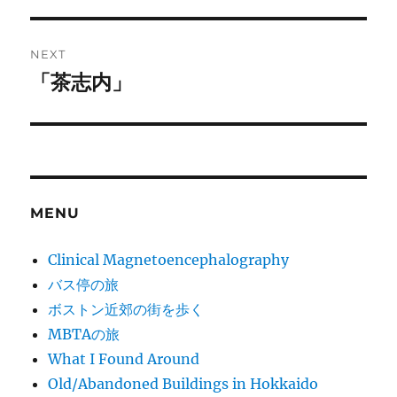
post:
NEXT
「茶志内」
Next
post:
MENU
Clinical Magnetoencephalography
バス停の旅
ボストン近郊の街を歩く
MBTAの旅
What I Found Around
Old/Abandoned Buildings in Hokkaido