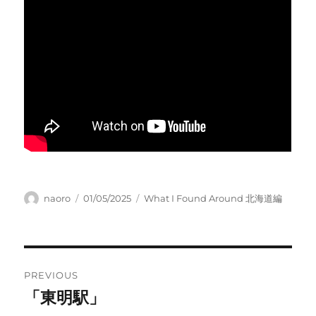
Author
Posted
Categories
naoro
01/05/2025
What I Found Around 北海道編
on
Post
PREVIOUS
navigation
「東明駅」
Previous