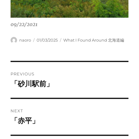
09/22/2021
Author
Posted
Categories
naoro
01/03/2025
What I Found Around 北海道編
on
Post
PREVIOUS
navigation
「砂川駅前」
Previous
post:
NEXT
「赤平」
Next
post: