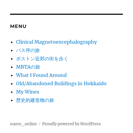
MENU
Clinical Magnetoencephalography
バス停の旅
ボストン近郊の街を歩く
MBTAの旅
What I Found Around
Old/Abandoned Buildings in Hokkaido
My Wines
歴史的建造物の旅
naoro_online
Proudly powered by WordPress