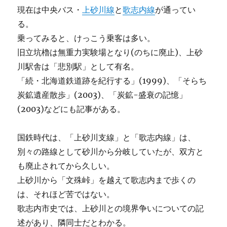
現在は中央バス・
上砂川線
と
歌志内線
が通ってい
る。
乗ってみると、けっこう乗客は多い。
旧立坑櫓は無重力実験場となり(のちに廃止)、上砂
川駅舎は「悲別駅」として有名。
「続・北海道鉄道跡を紀行する」(1999)、「そらち
炭鉱遺産散歩」(2003)、「炭鉱-盛衰の記憶」
(2003)などにも記事がある。
国鉄時代は、「上砂川支線」と「歌志内線」は、
別々の路線として砂川から分岐していたが、双方と
も廃止されてから久しい。
上砂川から「文殊峠」を越えて歌志内まで歩くの
は、それほど苦ではない。
歌志内市史では、上砂川との境界争いについての記
述があり、隣同士だとわかる。