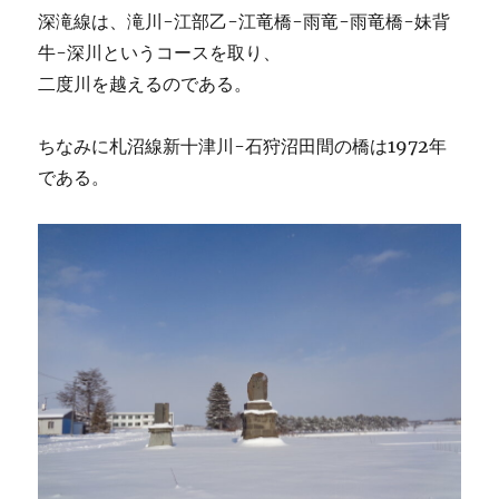
深滝線は、滝川-江部乙-江竜橋-雨竜-雨竜橋-妹背
牛-深川というコースを取り、
二度川を越えるのである。
ちなみに札沼線新十津川-石狩沼田間の橋は1972年
である。