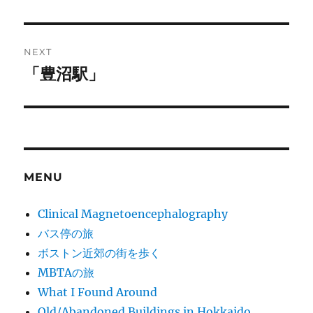
post:
NEXT
「豊沼駅」
Next
post:
MENU
Clinical Magnetoencephalography
バス停の旅
ボストン近郊の街を歩く
MBTAの旅
What I Found Around
Old/Abandoned Buildings in Hokkaido