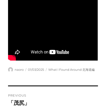
Author
Posted
Categories
naoro
01/03/2025
What I Found Around 北海道編
on
Post
PREVIOUS
navigation
「茂尻」
Previous