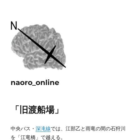
naoro_online
「旧渡船場」
中央バス・
深滝線
では、江部乙と雨竜の間の石狩川
を「江竜橋」で越える。