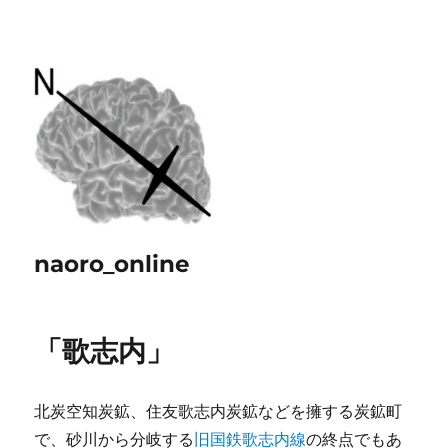
naoro_online
「歌志内」
北炭空知炭鉱、住友歌志内炭鉱などを擁する炭鉱町
で、砂川から分岐する
旧国鉄歌志内線
の終点でもあ