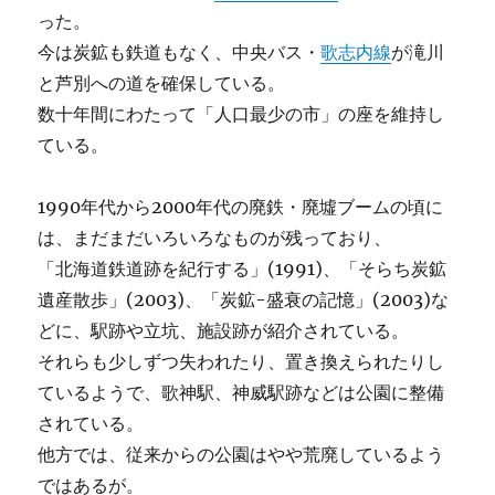
った。
今は炭鉱も鉄道もなく、中央バス・
歌志内線
が滝川
と芦別への道を確保している。
数十年間にわたって「人口最少の市」の座を維持し
ている。
1990年代から2000年代の廃鉄・廃墟ブームの頃に
は、まだまだいろいろなものが残っており、
「北海道鉄道跡を紀行する」(1991)、「そらち炭鉱
遺産散歩」(2003)、「炭鉱-盛衰の記憶」(2003)な
どに、駅跡や立坑、施設跡が紹介されている。
それらも少しずつ失われたり、置き換えられたりし
ているようで、歌神駅、神威駅跡などは公園に整備
されている。
他方では、従来からの公園はやや荒廃しているよう
ではあるが。