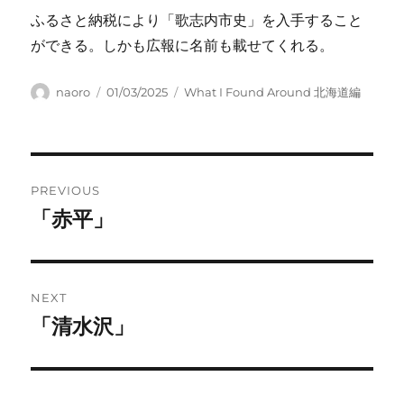
ふるさと納税により「歌志内市史」を入手すること
ができる。しかも広報に名前も載せてくれる。
Author
Posted
Categories
naoro
01/03/2025
What I Found Around 北海道編
on
Post
PREVIOUS
navigation
「赤平」
Previous
post:
NEXT
「清水沢」
Next
post: