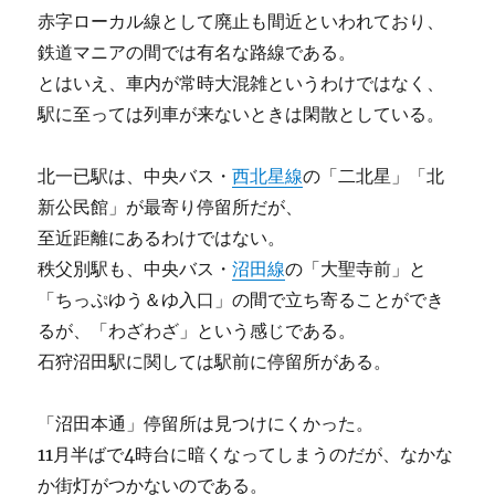
赤字ローカル線として廃止も間近といわれており、
鉄道マニアの間では有名な路線である。
とはいえ、車内が常時大混雑というわけではなく、
駅に至っては列車が来ないときは閑散としている。
北一已駅は、中央バス・
西北星線
の「二北星」「北
新公民館」が最寄り停留所だが、
至近距離にあるわけではない。
秩父別駅も、中央バス・
沼田線
の「大聖寺前」と
「ちっぷゆう＆ゆ入口」の間で立ち寄ることができ
るが、「わざわざ」という感じである。
石狩沼田駅に関しては駅前に停留所がある。
「沼田本通」停留所は見つけにくかった。
11月半ばで4時台に暗くなってしまうのだが、なかな
か街灯がつかないのである。