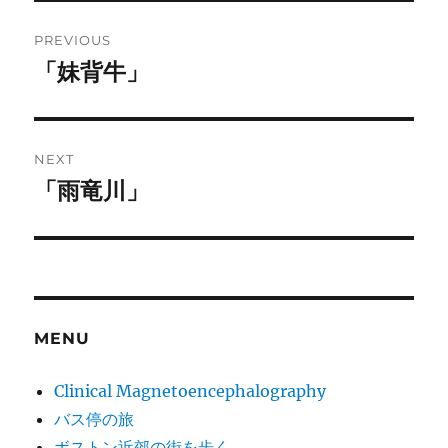
Post
PREVIOUS
navigation
「妹背牛」
Previous
post:
NEXT
「雨竜川」
Next
post:
MENU
Clinical Magnetoencephalography
バス停の旅
ボストン近郊の街を歩く