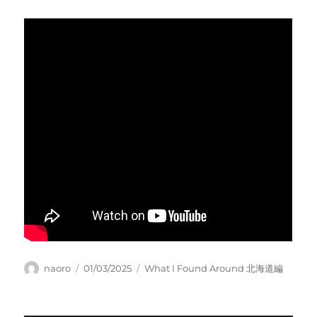
Author
Posted
Categories
naoro
01/03/2025
What I Found Around 北海道編
on