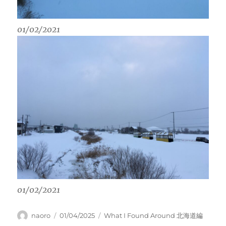
01/02/2021
01/02/2021
Author
Posted
Categories
naoro
01/04/2025
What I Found Around 北海道編
on