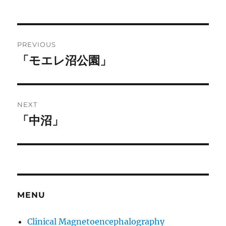
Post
PREVIOUS
navigation
「モエレ沼公園」
Previous
post:
NEXT
「中沼」
Next
post:
MENU
Clinical Magnetoencephalography