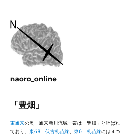
naoro_online
「豊畑」
東雁来
の奥、雁来新川流域一帯は「豊畑」と呼ばれ
ており、
東68 伏古札苗線
、
東6 札苗線
には４つ