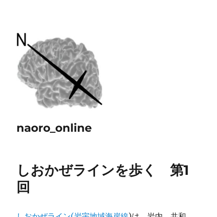
naoro_online
しおかぜラインを歩く 第1
回
しおかぜライン(岩宇地域海岸線
)は、岩内、共和。