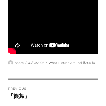
Author
Posted
Categories
naoro
03/23/2026
What I Found Around 北海道編
on
Post
PREVIOUS
navigation
「簾舞」
Previous
post: