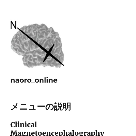
naoro_online
メニューの説明
Clinical
Magnetoencephalography