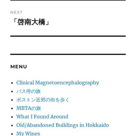
Post
NEXT
navigation
「啓南大橋」
Next
post:
MENU
Clinical Magnetoencephalography
バス停の旅
ボストン近郊の街を歩く
MBTAの旅
What I Found Around
Old/Abandoned Buildings in Hokkaido
My Wines