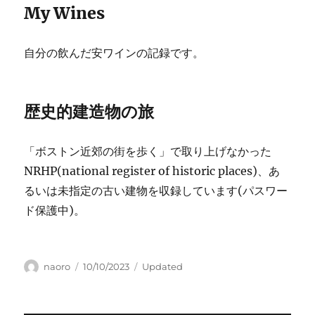
My Wines
自分の飲んだ安ワインの記録です。
歴史的建造物の旅
「ボストン近郊の街を歩く」で取り上げなかった
NRHP(national register of historic places)、あ
るいは未指定の古い建物を収録しています(パスワー
ド保護中)。
Author
Posted
Categories
naoro
10/10/2023
Updated
on