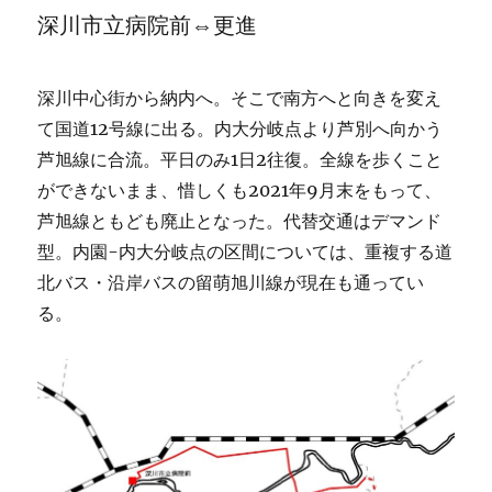
深川市立病院前⇔更進
深川中心街から納内へ。そこで南方へと向きを変え
て国道12号線に出る。内大分岐点より芦別へ向かう
芦旭線に合流。平日のみ1日2往復。全線を歩くこと
ができないまま、惜しくも2021年9月末をもって、
芦旭線ともども廃止となった。代替交通はデマンド
型。内園-内大分岐点の区間については、重複する道
北バス・沿岸バスの留萌旭川線が現在も通ってい
る。