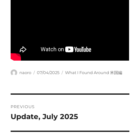
Author
Posted
Categories
naoro
07/04/2025
What I Found Around 米国編
on
Post
PREVIOUS
navigation
Update, July 2025
Previous
post: