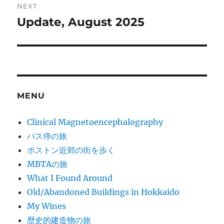
NEXT
Update, August 2025
Next
post:
MENU
Clinical Magnetoencephalography
バス停の旅
ボストン近郊の街を歩く
MBTAの旅
What I Found Around
Old/Abandoned Buildings in Hokkaido
My Wines
歴史的建造物の旅