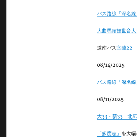
バス路線「深名線
大曲馬頭観世音大
道南バス
室蘭22
08/14/2025
バス路線「深名線
08/11/2025
大33・新33 北
「多度志」
を大幅