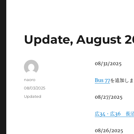
Update, August 2
08/31/2025
Author
naoro
Bus 77
を追加しま
Posted
08/03/2025
on
Categories
Updated
08/27/2025
広34・広36 長
08/26/2025