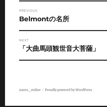
Post
PREVIOUS
navigation
Belmontの名所
Previous
post:
NEXT
「大曲馬頭観世音大菩薩」
Next
post:
naoro_online
Proudly powered by WordPress