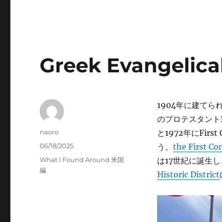
Greek Evangelica
1904年に建てられた
のプロテスタント
Author
naoro
と1972年にFirst
Posted
06/18/2025
う。
the First C
on
Categories
What I Found Around 米国
は17世紀に誕生し
編
Historic District