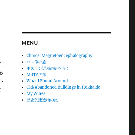
MENU
Clinical Magnetoencephalography
バス停の旅
ア
ボストン近郊の街を歩く
る
MBTAの旅
い
What I Found Around
Old/Abandoned Buildings in Hokkaido
衆
My Wines
歴史的建造物の旅
る。