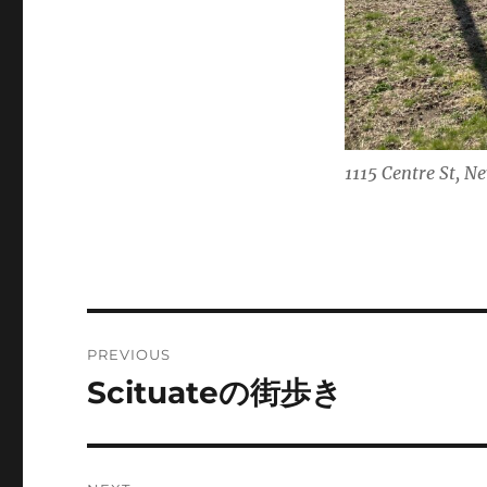
1115 Centre St, 
Post
PREVIOUS
navigation
Scituateの街歩き
Previous
post: