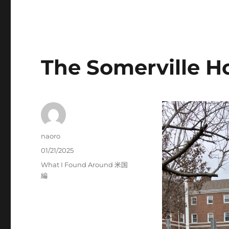
The Somerville 
Author
naoro
Posted
01/21/2025
on
Categories
What I Found Around 米国
編