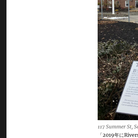
117 Summer St, S
「2019年にRiver