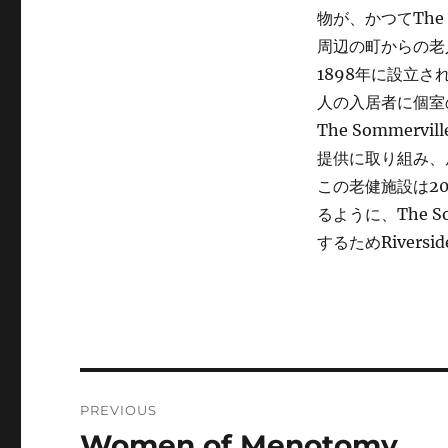
物が、かつてThe S
周辺の町からの老
1898年に設立され
人の入居者に個室
The Sommer
提供に取り組み、
この老健施設は2
るように、The S
するためRiversid
Post
PREVIOUS
navigation
Women of Menotomy
Previous