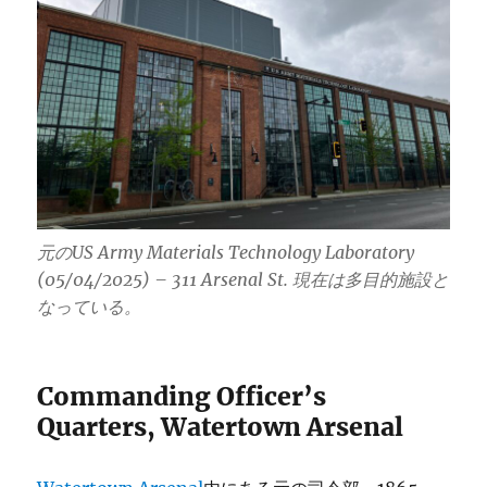
元のUS Army Materials Technology Laboratory
(05/04/2025) – 311 Arsenal St. 現在は多目的施設と
なっている。
Commanding Officer’s
Quarters, Watertown Arsenal