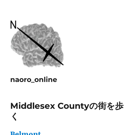
naoro_online
Middlesex Countyの街を歩
く
Belmont