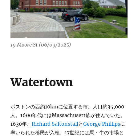
19 Moore St (06/09/2025)
Watertown
ボストンの西約10kmに位置する市。人口約35,000
人。1600年代にはMassachusett族が住んでいた。
1630年、
Richard Saltonstall
と
George Phillips
に
率いられた移民が入植、17世紀には馬・牛の市場と