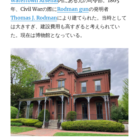
Watertown Arsenal
内にある元の司令部。1865
年、Civil Warの際に
Rodman gun
の発明者
Thomas J. Rodman
により建てられた。当時として
は大きすぎ、建設費用も高すぎると考えられてい
た。現在は博物館となっている。