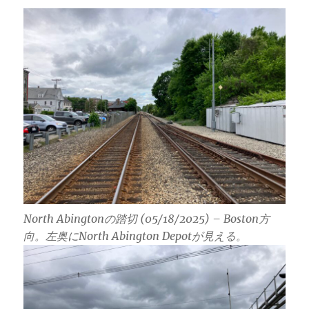
North Abingtonの踏切 (05/18/2025) – Boston方
向。左奥にNorth Abington Depotが見える。