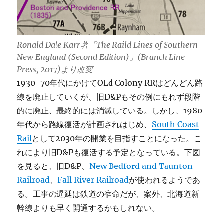
Ronald Dale Karr著「The Raild Lines of Southern
New England (Second Edition)」(Branch Line
Press, 2017)より改変
1930-70年代にかけてOLd Colony RRはどんどん路
線を廃止していくが、旧D&Pもその例にもれず段階
的に廃止、最終的には消滅している。しかし、1980
年代から路線復活が計画されはじめ、
South Coast
Rail
として2030年の開業を目指すことになった。こ
れにより旧D&Pも復活する予定となっている。下図
を見ると、旧D&P、
New Bedford and Taunton
Railroad
、
Fall River Railroad
が使われるようであ
る。工事の遅延は鉄道の宿命だが、案外、北海道新
幹線よりも早く開通するかもしれない。