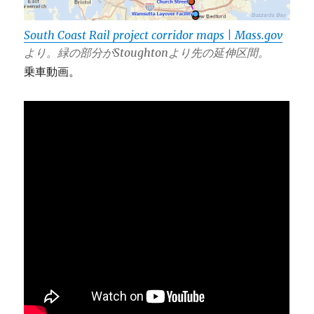
South Coast Rail project corridor maps | Mass.gov
より。緑の部分がStoughtonより先の延伸区間。
乗車動画。