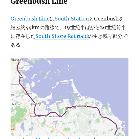
Greenbush Line
Greenbush Line
は
South Station
とGeenbushを
結ぶ約44kmの路線で、19世紀半ばから20世紀前半
に存在した
South Shore Railroad
の生き残り部分で
ある。