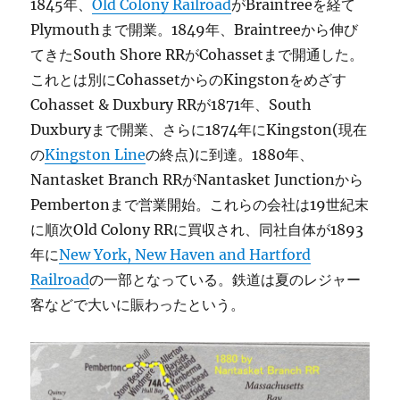
1845年、
Old Colony Railroad
がBraintreeを経て
Plymouthまで開業。1849年、Braintreeから伸び
てきたSouth Shore RRがCohassetまで開通した。
これとは別にCohassetからのKingstonをめざす
Cohasset & Duxbury RRが1871年、South
Duxburyまで開業、さらに1874年にKingston(現在
の
Kingston Line
の終点)に到達。1880年、
Nantasket Branch RRがNantasket Junctionから
Pembertonまで営業開始。これらの会社は19世紀末
に順次Old Colony RRに買収され、同社自体が1893
年に
New York, New Haven and Hartford
Railroad
の一部となっている。鉄道は夏のレジャー
客などで大いに賑わったという。