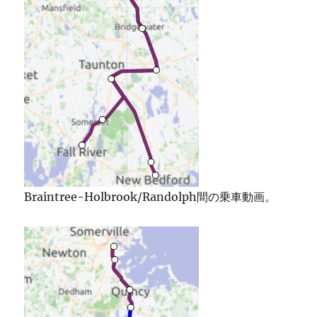
Braintree-Holbrook/Randolph間の乗車動画。