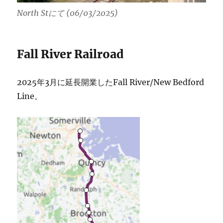
North Stにて (06/03/2025)
Fall River Railroad
2025年3月に延長開業したFall River/New Bedford
Line。