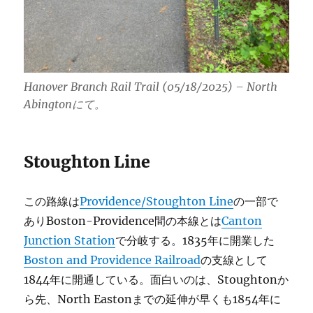
Hanover Branch Rail Trail (05/18/2025) – North
Abingtonにて。
Stoughton Line
この路線は
Providence/Stoughton Line
の一部で
ありBoston-Providence間の本線とは
Canton
Junction Station
で分岐する。1835年に開業した
Boston and Providence Railroad
の支線として
1844年に開通している。面白いのは、Stoughtonか
ら先、North Eastonまでの延伸が早くも1854年に