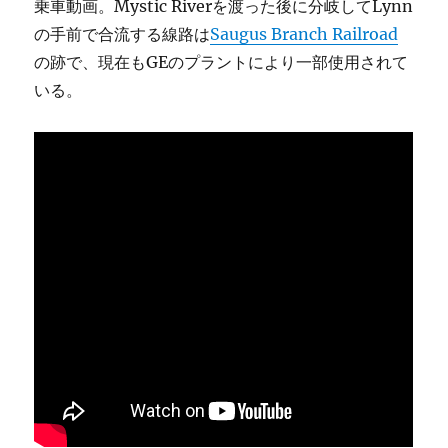
乗車動画。Mystic Riverを渡った後に分岐してLynn
の手前で合流する線路は
Saugus Branch Railroad
の跡で、現在もGEのプラントにより一部使用されて
いる。