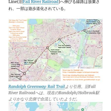
Line(旧
Fall River Railroad
)へ伸びる線路は放棄さ
れ、一部は遊歩道化されている。
Randolph Greenway: Rail Trail
より引用。旧Fall
River Railroadへは、現在のRandolph/Holbrook駅
よりかなり北側で合流していたようだ。