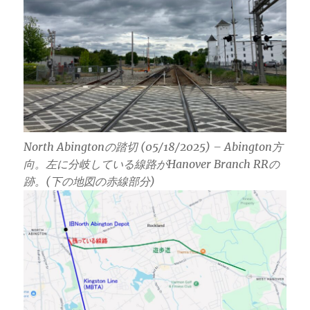
North Abingtonの踏切 (05/18/2025) – Abington方
向。左に分岐している線路がHanover Branch RRの
跡。(下の地図の赤線部分)