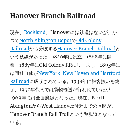
Hanover Branch Railroad
現在、
Rockland
、Hanoverには鉄道はないが、か
つて
North Abington Depot
で
Old Colony
Railroad
から分岐する
Hanover Branch Railroad
と
いう枝線があった。1846年に設立、1868年に開
業。1887年にOld Colony RRにリースし、1893年に
は同社自体が
New York, New Haven and Hartford
Railroad
に吸収されている。1938年に旅客扱いを終
了、1950年代までは貨物輸送が行われていたが、
1969年には全面廃線となった。現在、North
AbingtonからWest Hanover付近までの区間が、
Hanover Branch Rail Trailという遊歩道となって
いる。