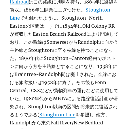
Railroad
はこの路線に興味を持ち、1865年に路線を
買収。1866年に開業にこぎつけた。
Stoughton
Line
でも触れたように、Stoughton-North
Eastonの区間は、すでに1854年にOld Colony RR
が買収したEaston Branch Railroadにより開通して
おり、この路線はSomersetからRandolphに向かう
主路線とStoughtonに至る枝線を持つことになっ
た。1890年代にStoughton-Canton経由でボスト
ンに向かう方を主路線とすることになり、1938年に
はBraintree-Randolph間は廃止された。全線にお
ける旅客扱いは1958年に終了。その後もPenn
Central、CSXなどが貨物列車の運行などに使用して
いた。1980年代からMBTAによる路線復活計画が研
究され、Stoughton以南の区間が将来的に復活され
るようである(
Stoughton Line
を参照)。他方、
Randolphから東のFall River/New Bedford