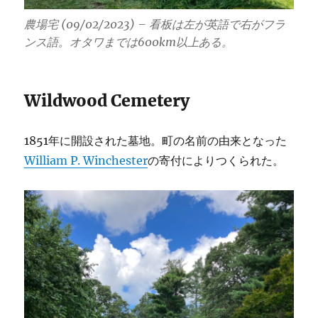
農場宅 (09/02/2023) – 看板は左が英語で右がフラ
ンス語。オタワまでは600km以上ある。
Wildwood Cemetery
1851年に開設された墓地。町の名前の由来となった
William P. Winchester
の寄付によりつくられた。