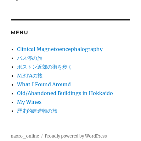
MENU
Clinical Magnetoencephalography
バス停の旅
ボストン近郊の街を歩く
MBTAの旅
What I Found Around
Old/Abandoned Buildings in Hokkaido
My Wines
歴史的建造物の旅
naoro_online
Proudly powered by WordPress