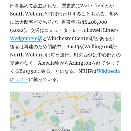
部を集めて設立された。歴史的にWaterfieldとか
South Woburnと呼ばれたりすることもある。町内
には大邸宅が立ち並び、世帯年収は$208,000
(2022)。交通はコミューターレールLowell Lineの
Wedgemere駅
とWinchester Center駅があるが、
後者は再建のため閉鎖中。Bus134(Wellington駅-
North Woburn)は毎日運行。町の西側は中心部との
交通がなく、Alewife駅からArlingtonを経てやって
くるBus350に乗ることになる。NRHPは
Wikipedia
のリスト
に載っている。