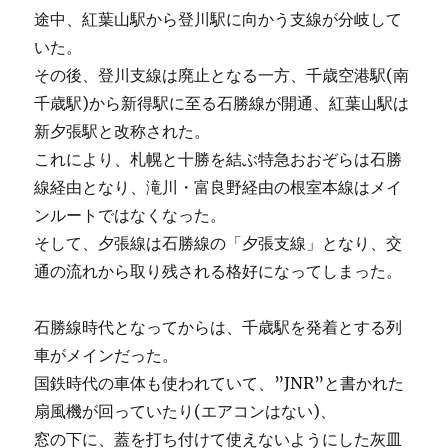
途中、紅葉山駅から登川駅に向かう支線が分岐して
いた。
その後、登川支線は廃止となる一方、千歳空港駅(南
千歳駅)から新得駅に至る石勝線が開通、紅葉山駅は
新夕張駅と改称された。
これにより、札幌と十勝を結ぶ特急おおぞらは石勝
線経由となり、滝川・富良野経由の根室本線はメイ
ンルートではなくなった。
そして、夕張線は石勝線の「夕張支線」となり、交
通の流れから取り残される格好になってしまった。
石勝線時代となってからは、千歳駅を発着とする列
車がメインだった。
国鉄時代の車体も使われていて、”JNR”と書かれた
扇風機が回っていたり(エアコンはない)、
窓の下に、蓋を打ち付けて使えないようにした灰皿