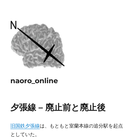
naoro_online
夕張線 – 廃止前と廃止後
旧国鉄夕張線
は、もともと室蘭本線の追分駅を起点
としていた。