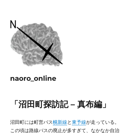
naoro_online
「沼田町探訪記 – 真布編」
沼田町には町営バス
幌新線
と
東予線
が走っている。
この頃は路線バスの廃止が多すぎて、なかなか自治