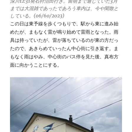
深川12:31発石狩沼田行き。留萌まで通じていた3月
までは大混雑であったであろう車内は、今や閑散と
している。(06/60/2023)
この日は東予線を歩くつもりで、駅から東に進み始
めたが、まもなく雷が鳴り始めて雷雨となった。雨
具は持っていたが、雷が落ちているのが東の方だっ
たので、あきらめていったん中心街に引き返す。ま
もなく雨はやみ、中心街のバス停を見た後、真布方
面に向かうことにする。