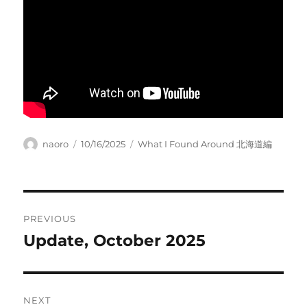
Author
Posted
Categories
naoro
10/16/2025
What I Found Around 北海道編
on
Post
PREVIOUS
navigation
Update, October 2025
Previous
post:
NEXT