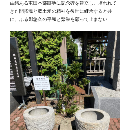
由緒ある屯田本部跡地に記念碑を建立し、培われて
きた開拓魂と郷土愛の精神を後世に継承すると共
に、ふる郷悠久の平和と繁栄を願って止まない