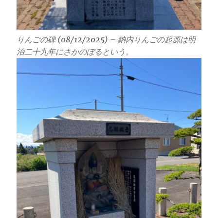
りんごの碑
(08/12/2025)
– 納内りんごの起源は明
治二十九年にさかのぼるという。