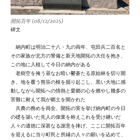
開拓百年 (08/12/2025)
碑文
納内町は明治二十八・九の両年、屯田兵二百名と
その家族が北方の警備と新天地開拓の大任を抱き、
この地に入植して今日の納内がある
老樹空を掩う昼なお暗い鬱蒼たる原始林を切り開
き、地を覆う熊笹の根を掘り起こし、黒い大地に感
動しながら開拓への情熱と愛郷の心を燃やし幾多の
苦難に耐えて我が郷土を開かれた
兵農の務めを両全、開拓の実を挙げ納内町の今日
の礎を築いた先人の偉業を称えこれを受け継いだ
人々の遺徳に深甚なる謝意を捧げ、ここに開拓百年
を迎えるに当り町民と所縁の人々の願いを込めて、