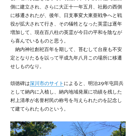
側に建立され、さらに大正十一年五月、社殿の西側
に移遷されたが、後年、日支事変大東亜戦争へと戦
役が拡大されて行き、その犠牲となった英霊は逐年
増加して、現在百八柱の英霊が今日の平和を陰なが
ら喜んでいるものと思う。
納内神社創祀百年を期して、苔むして台座も不安
定となりたるを以って平成九年八月この場所に移遷
せしものなり。
頌徳碑は
深川市のサイト
によると、明治29年屯田兵
として納内に入植し、納内地域発展に功績を残した
村上清孝が名誉村民の称号を与えられたのを記念し
て建てられたものという。