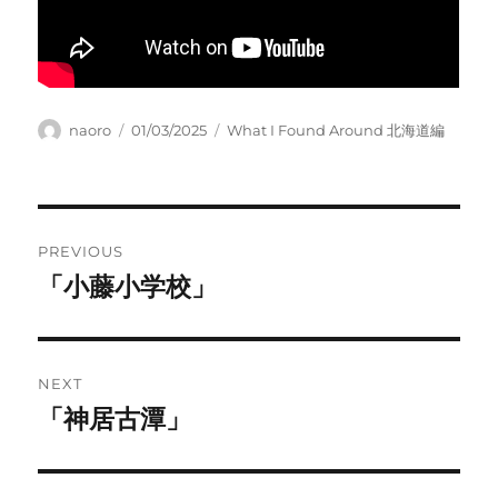
Author
Posted
Categories
naoro
01/03/2025
What I Found Around 北海道編
on
Post
PREVIOUS
navigation
「小藤小学校」
Previous
post:
NEXT
「神居古潭」
Next
post: