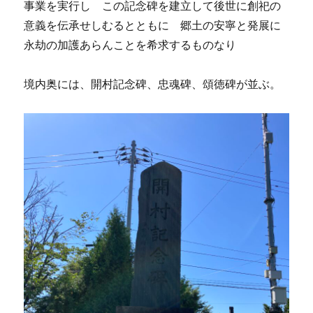
事業を実行し この記念碑を建立して後世に創祀の
意義を伝承せしむるとともに 郷土の安寧と発展に
永劫の加護あらんことを希求するものなり
境内奥には、開村記念碑、忠魂碑、頌徳碑が並ぶ。