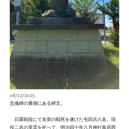
08/12/2025
忠魂碑の裏側にある碑文。
日露戦役にて名誉の戦死を遂げた屯田兵八名、現
役二名の英霊を祀って、明治四十年八月神社鳥居西