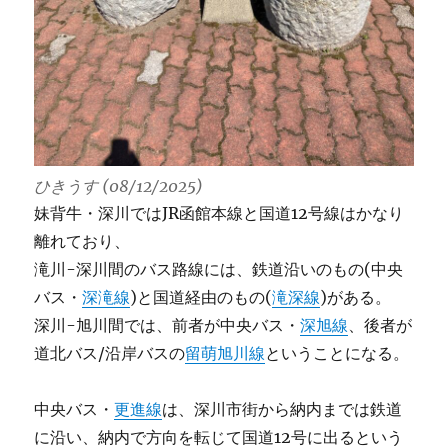
ひきうす (08/12/2025)
妹背牛・深川ではJR函館本線と国道12号線はかなり
離れており、
滝川-深川間のバス路線には、鉄道沿いのもの(中央
バス・
深滝線
)と国道経由のもの(
滝深線
)がある。
深川-旭川間では、前者が中央バス・
深旭線
、後者が
道北バス/沿岸バスの
留萌旭川線
ということになる。
中央バス・
更進線
は、深川市街から納内までは鉄道
に沿い、納内で方向を転じて国道12号に出るという