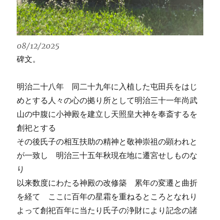
08/12/2025
碑文。
明治二十八年 同二十九年に入植した屯田兵をはじ
めとする人々の心の拠り所として明治三十一年尚武
山の中腹に小神殿を建立し天照皇大神を奉斎するを
創祀とする
その後氏子の相互扶助の精神と敬神崇祖の顕われと
が一致し 明治三十五年秋現在地に遷宮せしものな
り
以来数度にわたる神殿の改修築 累年の変遷と曲折
を経て ここに百年の星霜を重ねるところとなれり
よって創祀百年に当たり氏子の浄財により記念の諸