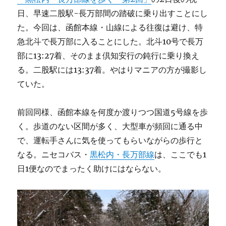
日、早速二股駅-長万部間の踏破に乗り出すことにし
た。今回は、函館本線・山線による往復は避け、特
急北斗で長万部に入ることにした。北斗10号で長万
部に13:27着、そのまま倶知安行の鈍行に乗り換え
る。二股駅には13:37着。やはりマニアの方が撮影し
ていた。
前回同様、函館本線を何度か渡りつつ国道5号線を歩
く。歩道のない区間が多く、大型車が頻回に通る中
で、運転手さんに気を使ってもらいながらの歩行と
なる。ニセコバス・
黒松内・長万部線
は、ここでも1
日1便なのでまったく助けにはならない。