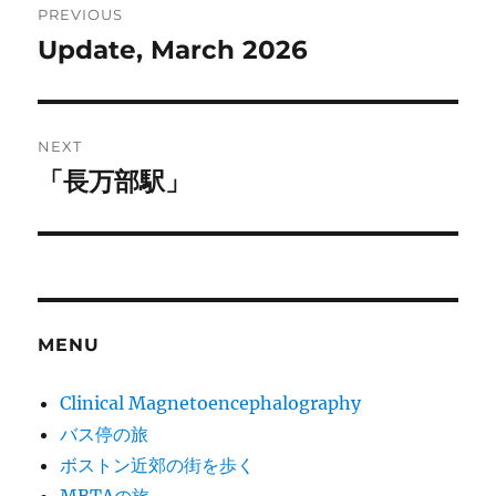
PREVIOUS
navigation
Update, March 2026
Previous
post:
NEXT
「長万部駅」
Next
post:
MENU
Clinical Magnetoencephalography
バス停の旅
ボストン近郊の街を歩く