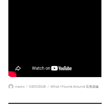
Author
Posted
Categories
naoro
03/01/2026
What I Found Around 北海道編
on
Post