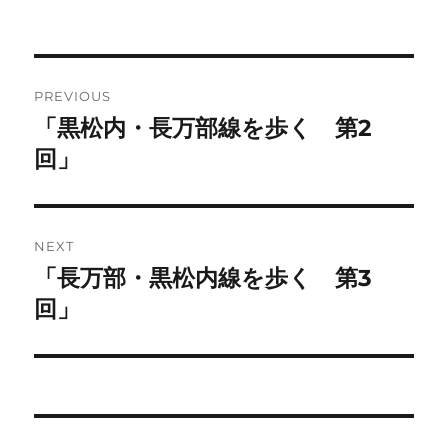
on
Post
PREVIOUS
navigation
「黒松内・長万部線を歩く 第2
Previous
post:
回」
NEXT
「長万部・黒松内線を歩く 第3
Next
post:
回」