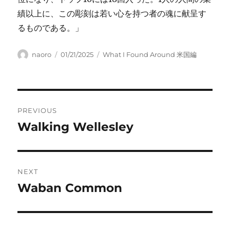
績以上に、この彫刻は若い心を持つ者の魂に献呈す
るものである。」
Author
Posted
Categories
naoro
01/21/2025
What I Found Around 米国編
on
Post
PREVIOUS
navigation
Walking Wellesley
Previous
post:
NEXT
Waban Common
Next
post: