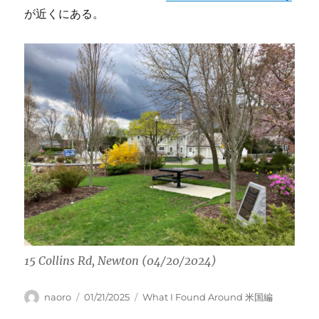
が近くにある。
15 Collins Rd, Newton (04/20/2024)
Author
Posted
Categories
naoro
01/21/2025
What I Found Around 米国編
on