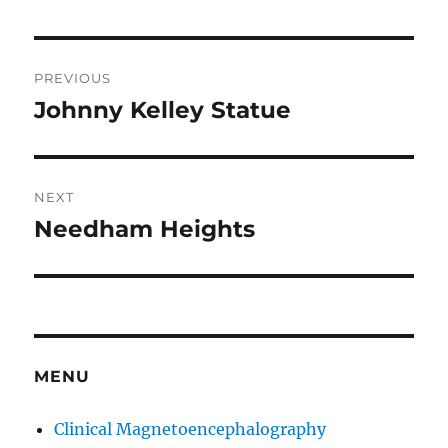
Post
PREVIOUS
navigation
Johnny Kelley Statue
Previous
post:
NEXT
Needham Heights
Next
post:
MENU
Clinical Magnetoencephalography