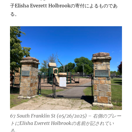
子Elisha Everett Holbrookの寄付によるものであ
る。
67 South Franklin St (05/26/2025) – 右側のプレー
トにElisha Everett Holbrookの名前が記されてい
る。