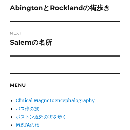
navigation
AbingtonとRocklandの街歩き
Previous
post:
NEXT
Salemの名所
Next
post:
MENU
Clinical Magnetoencephalography
バス停の旅
ボストン近郊の街を歩く
MBTAの旅