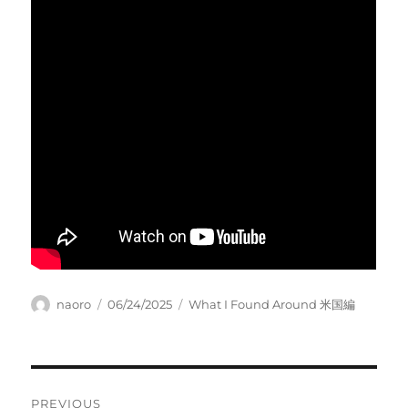
Author
Posted
Categories
naoro
06/24/2025
What I Found Around 米国編
on
Post
PREVIOUS