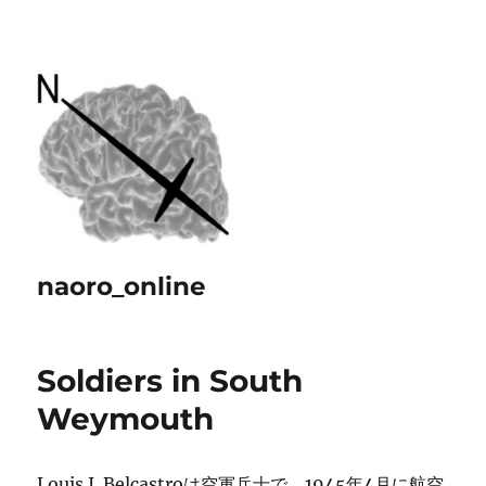
naoro_online
Soldiers in South
Weymouth
Louis J. Belcastroは空軍兵士で、1945年4月に航空