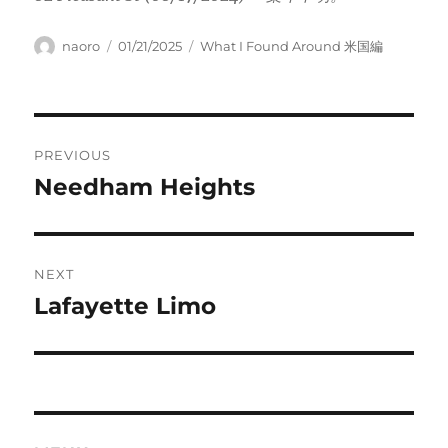
Author
Posted
Categories
naoro
01/21/2025
What I Found Around 米国編
on
Post
PREVIOUS
navigation
Needham Heights
Previous
post:
NEXT
Lafayette Limo
Next
post: