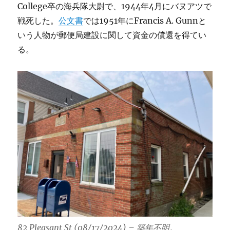
College卒の海兵隊大尉で、1944年4月にバヌアツで
戦死した。
公文書
では1951年にFrancis A. Gunnと
いう人物が郵便局建設に関して資金の償還を得てい
る。
82 Pleasant St (08/17/2024) – 築年不明。