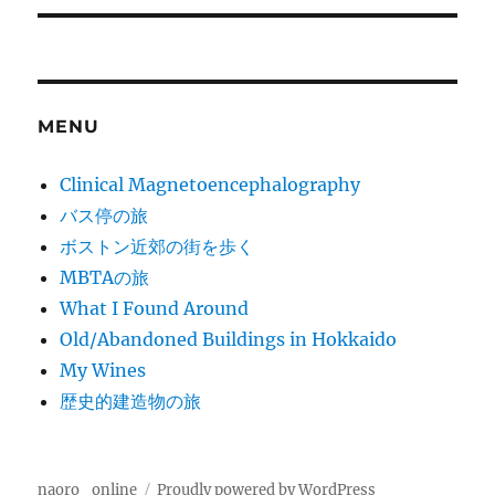
MENU
Clinical Magnetoencephalography
バス停の旅
ボストン近郊の街を歩く
MBTAの旅
What I Found Around
Old/Abandoned Buildings in Hokkaido
My Wines
歴史的建造物の旅
naoro_online
Proudly powered by WordPress