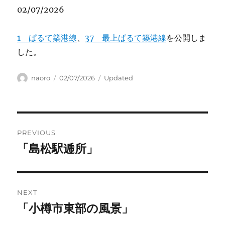
02/07/2026
1 ぱるて築港線
、
37 最上ぱるて築港線
を公開しま
した。
Author
Posted
Categories
naoro
02/07/2026
Updated
on
Post
PREVIOUS
navigation
「島松駅逓所」
Previous
post:
NEXT
「小樽市東部の風景」
Next
post: