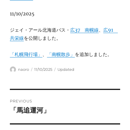
11/10/2025
ジェイ・アール北海道バス・
広37 南幌線
、
広91
共栄線
を公開しました。
「札幌飛行場」
、
「南幌散歩」
を追加しました。
Author
Posted
Categories
naoro
11/10/2025
Updated
on
Post
PREVIOUS
navigation
「馬追運河」
Previous
post: