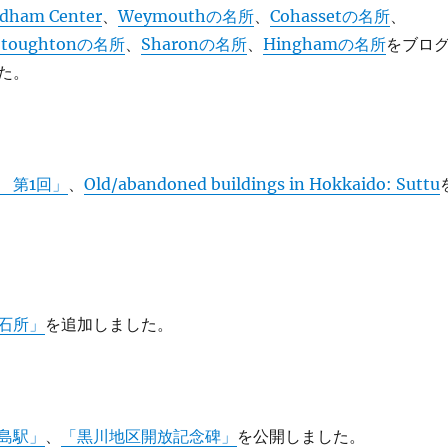
dham Center
、
Weymouthの名所
、
Cohassetの名所
、
Stoughtonの名所
、
Sharonの名所
、
Hinghamの名所
をブロ
た。
 第1回」
、
Old/abandoned buildings in Hokkaido: Suttu
石所」
を追加しました。
島駅」
、
「黒川地区開放記念碑」
を公開しました。