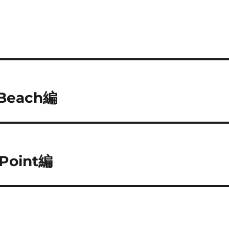
 Beach編
Point編