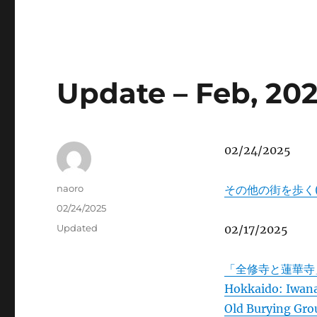
Update – Feb, 20
02/24/2025
Author
naoro
その他の街を歩く(H
Posted
02/24/2025
on
Categories
Updated
02/17/2025
「全修寺と蓮華寺
Hokkaido: Iwan
Old Burying Gro