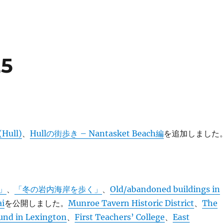
25
ull)
、
Hullの街歩き – Nantasket Beach編
を追加しました
」
、
「冬の岩内海岸を歩く」
、
Old/abandoned buildings in
ai
を公開しました。
Munroe Tavern Historic District
、
The
und in Lexington
、
First Teachers’ College
、
East