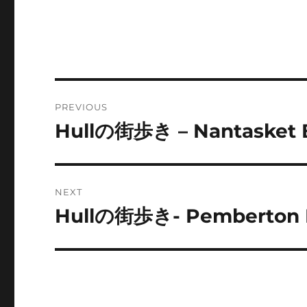
Post
PREVIOUS
navigation
Hullの街歩き – Nantasket
Previous
post:
NEXT
Hullの街歩き- Pemberton 
Next
post: