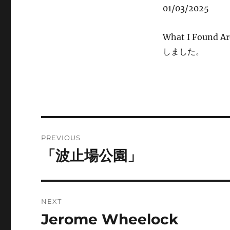
01/03/2025
What I Found 
しました。
Post
PREVIOUS
navigation
「波止場公園」
Previous
post:
NEXT
Jerome Wheelock
Next