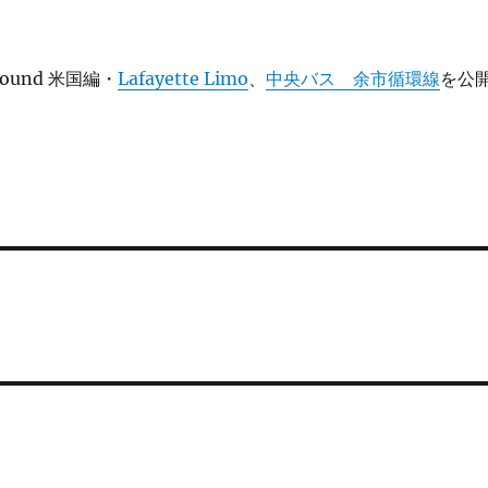
Around 米国編・
Lafayette Limo
、
中央バス 余市循環線
を公