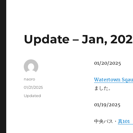
Update – Jan, 20
01/20/2025
Author
naoro
Watertown Sqau
Posted
01/21/2025
ました。
on
Categories
Updated
01/19/2025
中央バス・
真10