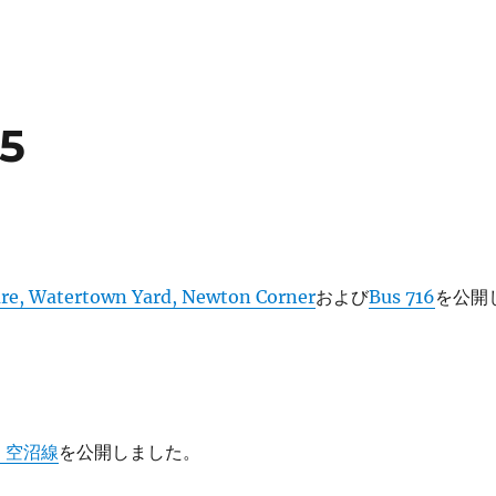
25
re, Watertown Yard, Newton Corner
および
Bus 716
を公開
1 空沼線
を公開しました。